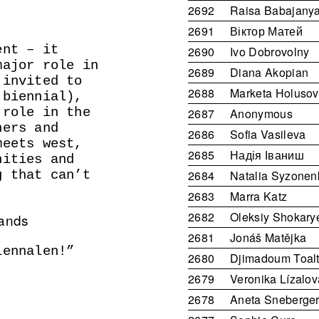
2692
Raisa Babajany
2691
Віктор Матей
ent – it
2690
Ivo Dobrovolny
major role in
2689
Diana Akopian
 invited to
2688
Marketa Holuso
 biennial),
 role in the
2687
Anonymous
ners and
2686
Sofia Vasileva
meets west,
2685
Надія Іваниш
nities and
2684
Natalia Syzonen
g that can’t
2683
Marra Katz
2682
Oleksiy Shokary
lands
2681
Jonáš Matějka
iennalen!
2680
Djimadoum Toalt
2679
Veronika Lízalov
2678
Aneta Sneberge