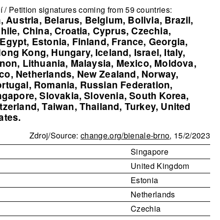
 / Petition signatures coming from 59 countries:
a
Austria
Belarus
Belgium
Bolivia
Brazil
hile
China
Croatia
Cyprus
Czechia
Egypt
Estonia
Finland
France
Georgia
Hong Kong
Hungary
Iceland
Israel
Italy
non
Lithuania
Malaysia
Mexico
Moldova
co
Netherlands
New Zealand
Norway
rtugal
Romania
Russian Federation
ngapore
Slovakia
Slovenia
South Korea
tzerland
Taiwan
Thailand
Turkey
United
ates
Zdroj/Source:
change.org/bienale-brno
, 15/2/2023
Singapore
United Kingdom
Estonia
Netherlands
Czechia