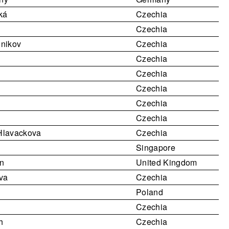
ká
Czechia
Czechia
nikov
Czechia
Czechia
Czechia
Czechia
Czechia
Czechia
Hlavackova
Czechia
Singapore
n
United Kingdom
ova
Czechia
Poland
Czechia
h
Czechia