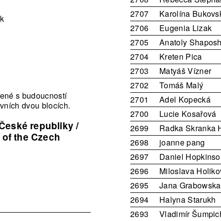
2707
Karolína Bukovs
ák
2706
Eugenia Lizak
2705
Anatoly Shaposh
2704
Kreten Pica
2703
Matyáš Vízner
2702
Tomáš Malý
ojené s budoucností
2701
Adel Kopecká
vních dvou blocích.
2700
Lucie Kosařová
České republiky /
2699
Radka Skranka 
e of the Czech
2698
joanne pang
2697
Daniel Hopkinso
2696
Miloslava Holik
2695
Jana Grabowska
2694
Halyna Starukh
2693
Vladimír Šumpic