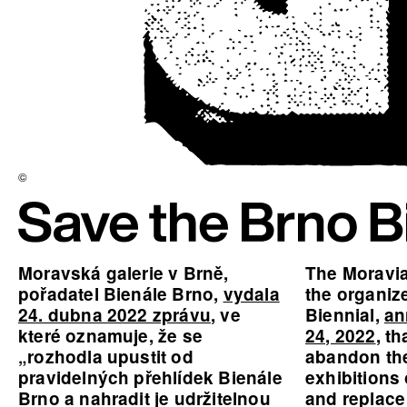
©
Moravská galerie v Brně,
The Moravia
pořadatel Bienále Brno,
vydala
the organize
24. dubna 2022 zprávu
, ve
Biennial,
an
které oznamuje, že se
24, 2022
, t
„rozhodla upustit od
abandon the
pravidelných přehlídek Bienále
exhibitions 
Brno a nahradit je udržitelnou
and replace