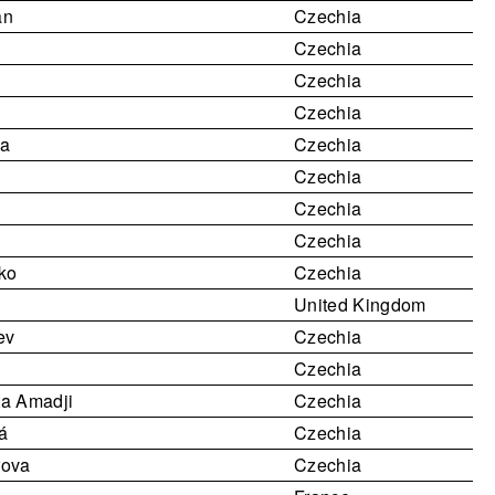
an
Czechia
Czechia
Czechia
Czechia
va
Czechia
Czechia
Czechia
Czechia
ko
Czechia
United Kingdom
ev
Czechia
Czechia
a Amadji
Czechia
á
Czechia
rova
Czechia