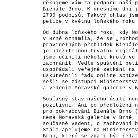
děkujeme vám za podporu naší 
Bienále Brno. K dnešnímu dni 
2790 podpisů. Takový ohlas js
petice v květnu loňského roku
Od dubna loňského roku, kdy M
v Brně oznámila, že se „rozho
pravidelných přehlídek Bienál
je udržitelnou trvalou digitá
jsme učinili několik kroků ve
zachránit. Vedle spuštění pet
uspořádali veřejné setkání na
uskutečnili řadu online schůz
sešli se zástupci Ministerstv
a vedením Moravské galerie v 
Současný stav našeho úsilí ne
pozitivní. Ani po předložení 
pro pokračování Bienále Brno 
nemá Moravská galerie v Brně,
současné vedení, o zachování 
Stále apelujeme na Ministerst
Brno, které se zdají být rela