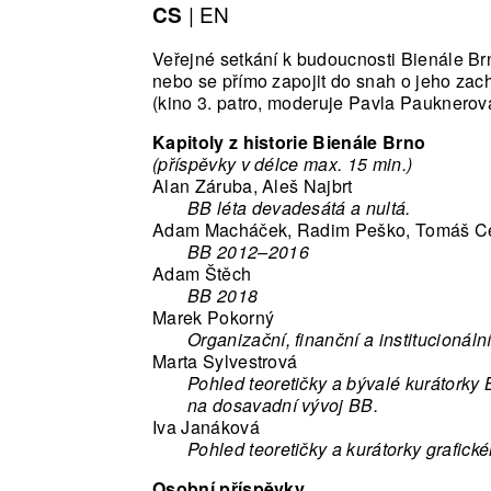
|
EN
CS
Veřejné setkání k budoucnosti Bienále Brno
nebo se přímo zapojit do snah o jeho zac
(kino 3. patro, moderuje Pavla Pauknerov
Kapitoly z historie Bienále Brno
(příspěvky v délce max. 15 min.)
Alan Záruba, Aleš Najbrt
BB léta devadesátá a nultá.
Adam Macháček, Radim Peško, Tomáš Ce
BB 2012–2016
Adam Štěch
BB 2018
Marek Pokorný
Organizační, finanční a institucionál
Marta Sylvestrová
Pohled teoretičky a bývalé kurátork
na dosavadní vývoj BB.
Iva Janáková
Pohled teoretičky a kurátorky grafick
Osobní příspěvky