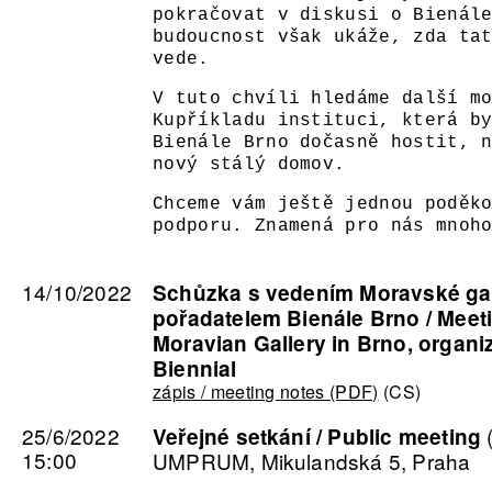
pokračovat v diskusi o Bienál
budoucnost však ukáže, zda ta
vede.
V tuto chvíli hledáme další m
Kupříkladu instituci, která b
Bienále Brno dočasně hostit, 
nový stálý domov.
Chceme vám ještě jednou poděk
podporu. Znamená pro nás mnoh
14/10/2022
Schůzka s vedením Moravské gal
pořadatelem Bienále Brno / Meeti
Moravian Gallery in Brno, organiz
Biennial
zápis / meeting notes (PDF)
(CS)
25/6/2022
Veřejné setkání / Public meeting
15:00
UMPRUM, Mikulandská 5, Praha