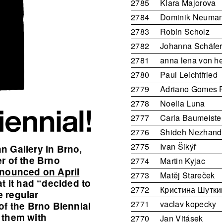
2785
Klara Majorova
2784
Dominik Neuma
2783
Robin Scholz
2782
Johanna Schäfe
2781
anna lena von he
2780
Paul Leichtfried
2779
Adriano Gomes F
2778
Noelia Luna
2777
Carla Baumeiste
2776
Shideh Nezhand
2775
Ivan Šikýř
n Gallery in Brno,
r of the Brno
2774
Martin Kyjac
nounced on April
2773
Matěj Stareček
hat it had “decided to
2772
Кристина Шутки
 regular
2771
vaclav kopecky
of the Brno Biennial
 them with
2770
Jan Vitásek