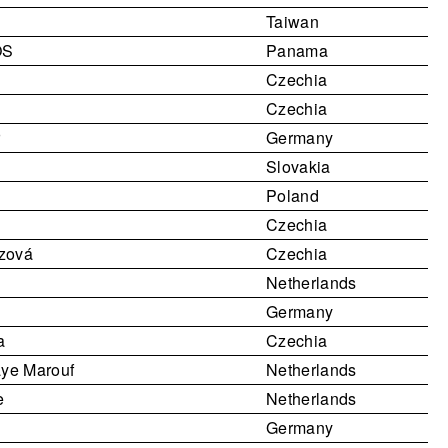
Taiwan
OS
Panama
Czechia
Czechia
r
Germany
á
Slovakia
Poland
Czechia
zová
Czechia
Netherlands
Germany
a
Czechia
ye Marouf
Netherlands
e
Netherlands
Germany