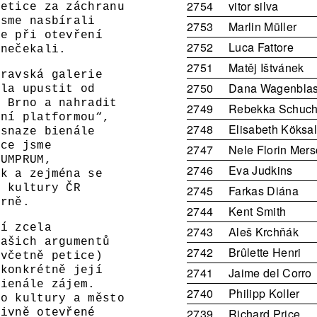
2754
vitor silva
petice za záchranu
jsme nasbírali
2753
Marlin Müller
me při otevření
2752
Luca Fattore
 nečekali.
2751
Matěj Ištvánek
oravská galerie
2750
Dana Wagenbla
dla upustit od
e Brno a nahradit
2749
Rebekka Schuc
lní platformou“,
2748
Elisabeth Köksa
 snaze bienále
ice jsme
2747
Nele Florin Mer
 UMPRUM,
2746
Eva Judkins
ek a zejména se
a kultury ČR
2745
Farkas Diána
Brně.
2744
Kent Smith
ní zcela
2743
Aleš Krchňák
našich argumentů
2742
Brûlette Henri
(včetně petice)
 konkrétně její
2741
Jaime del Corro
bienále zájem.
2740
Philipp Koller
vo kultury a město
2739
Richard Price
tivně otevřené