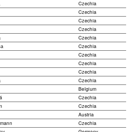
а
Czechia
Czechia
Czechia
Czechia
a
Czechia
ва
Czechia
Czechia
Czechia
Czechia
a
Czechia
Belgium
á
Czechia
n
Czechia
Austria
umann
Czechia
ny
Germany