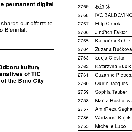
le permanent digital
2769
狄諺 宋
2768
IVO BALDOVIN
shares our efforts to
2767
Filip Cenek
o Biennial.
2766
Jindřich Faktor
2765
Katharina Köhle
2764
Zuzana Ručkov
2763
Łucja Cieślar
2762
Katarzyna Bubik
Odboru kultury
enatives of TIC
2761
Suzanne Pietros
of the Brno City
2760
Quirin Jacques
2759
Sophia Tauber
2758
Mariia Reshetov
2757
AmirReza Sagha
2756
Wadzanai Kujek
2755
Michelle Lupo