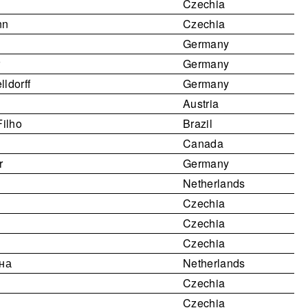
Czechia
nn
Czechia
Germany
r
Germany
lldorff
Germany
Austria
ilho
Brazil
Canada
r
Germany
Netherlands
Czechia
Czechia
Czechia
на
Netherlands
Czechia
Czechia