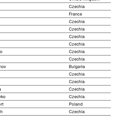
Czechia
France
Czechia
Czechia
Czechia
Czechia
о
Czechia
Czechia
nov
Bulgaria
Czechia
Czechia
а
Czechia
vko
Czechia
rt
Poland
sh
Czechia