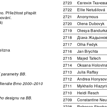
2723
Євгенія Ткачов
2722
Ellie Netušilová
. Příležitost přispět
2721
Anonymous
hování.
á)
2720
Olena Dubovyk
2719
Olesya Bandurk
2718
Діана Жадьоно
2717
Olha Fedyk
lizna
2716
Jan Brychta
2715
Majed Tafech
2714
Oksana Holovin
2713
Julia Raffay
ní parametry BB.
2712
Andrea Honysov
y Bienále Brno 2000–2010
2711
Mykhailo Hlazyri
2710
Heidi Resch
ého designu na BB.
2709
Constantine Ne
2708
Rebecca Stepha