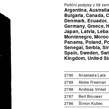
Petiční podpisy z 59 zemí
Argentina
Australi
Bulgaria
Canada
C
Denmark
Ecuador
Germany
Greece
Japan
Latvia
Leba
Montenegro
Moroc
Panama
Poland
Po
Senegal
Serbia
Si
Spain
Sweden
Swi
Kingdom
United St
2790
Anastasia Lara
2789
Abbie Freeman
2788
Andreas Vinkel
2787
Bert Brouwer
2786
Šimon Kubec