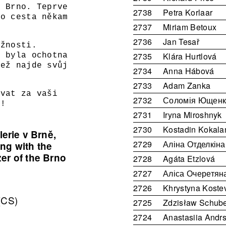
e Brno. Teprve
2738
Petra Korlaar
to cesta někam
2737
Miriam Betoux
2736
Jan Tesař
ožnosti.
2735
Klára Hurtlová
y byla ochotna
než najde svůj
2734
Anna Hábová
2733
Adam Zanka
ovat za vaši
2732
Соломія Ющенк
o!
2731
Iryna Miroshnyk
2730
Kostadin Kokala
erie v Brně,
2729
Аліна Отделкіна
ng with the
er of the Brno
2728
Agáta Etzlová
2727
Аліса Очеретян
2726
Khrystyna Koste
(CS)
2725
Zdzisław Schube
2724
Anastasiia Andr