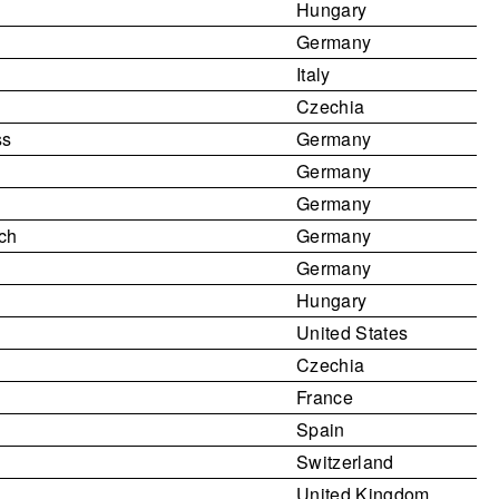
Hungary
Germany
Italy
Czechia
ss
Germany
h
Germany
l
Germany
sch
Germany
Germany
Hungary
United States
Czechia
France
Spain
Switzerland
United Kingdom